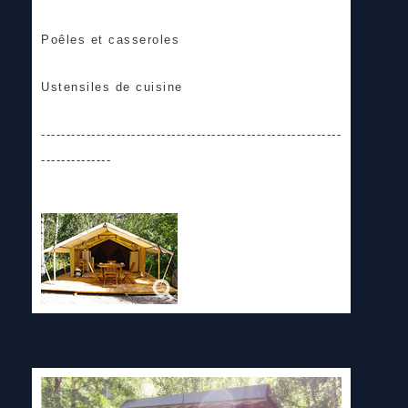
Poêles et casseroles
Ustensiles de cuisine
------------------------------------------------------------
--------------